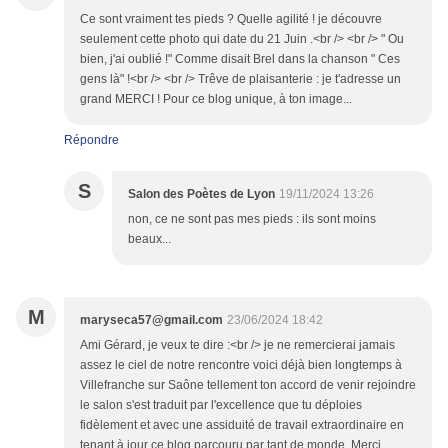
Ce sont vraiment tes pieds ? Quelle agilité ! je découvre
seulement cette photo qui date du 21 Juin .<br /> <br /> " Ou
bien, j'ai oublié !" Comme disait Brel dans la chanson " Ces
gens là" !<br /> <br /> Trêve de plaisanterie : je t'adresse un
grand MERCI ! Pour ce blog unique, à ton image...
Répondre
S
Salon des Poètes de Lyon
19/11/2024 13:26
non, ce ne sont pas mes pieds : ils sont moins
beaux...
M
maryseca57@gmail.com
23/06/2024 18:42
Ami Gérard, je veux te dire :<br /> je ne remercierai jamais
assez le ciel de notre rencontre voici déjà bien longtemps à
Villefranche sur Saône tellement ton accord de venir rejoindre
le salon s'est traduit par l'excellence que tu déploies
fidèlement et avec une assiduité de travail extraordinaire en
tenant à jour ce blog parcouru par tant de monde. Merci