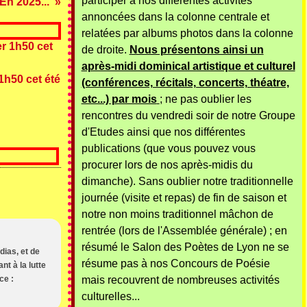
participer à nos différentes activités
En 2025...
annoncées dans la colonne centrale et
relatées par albums photos dans la colonne
de droite.
Nous présentons ainsi un
après-midi dominical artistique et culturel
1h50 cet été
(conférences, récitals, concerts, théatre,
etc...) par mois
; ne pas oublier les
rencontres du vendredi soir de notre Groupe
d'Etudes ainsi que nos différentes
publications (que vous pouvez vous
procurer lors de nos après-midis du
dimanche). Sans oublier notre traditionnelle
journée (visite et repas) de fin de saison et
notre non moins traditionnel mâchon de
rentrée (lors de l'Assemblée générale) ; en
résumé le Salon des Poètes de Lyon ne se
dias, et de
résume pas à nos Concours de Poésie
nt à la lutte
ce :
mais recouvrent de nombreuses activités
culturelles...