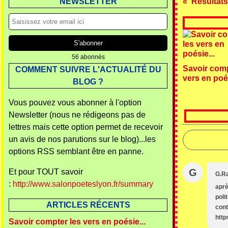
NEWSLETTER
Résultat
56 abonnés
Savoir comp
COMMENT SUIVRE L'ACTUALITÉ DU
vers en poés
BLOG ?
Vous pouvez vous abonner à l'option
Newsletter (nous ne rédigeons pas de
lettres mais cette option permet de recevoir
un avis de nos parutions sur le blog)...les
options RSS semblant être en panne.
G
Et pour TOUT savoir
G.R
:
http://www.salonpoeteslyon.fr/summary
aprè
poli
ARTICLES RÉCENTS
cont
http
Savoir compter les vers en poésie...