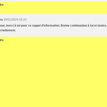
dre
ma
29/11/2024 16:21
our, merci à toi pour ce rappel d'information. Bonne continuation à toi et toutes,
ernellement.
dre