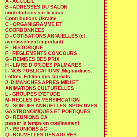
A - ACCUEIL
B - ADRESSES DU SALON
contributions sur le virus
Contributions Ukraine
C - ORGANIGRAMME ET
COORDONNEES
D - COTISATIONS ANNUELLES (et
avertissement important)
E - HISTORIQUE
F - REGLEMENTS CONCOURS
G - REMISES DES PRIX
H - LIVRE D'OR DES PALMARES
I - NOS PUBLICATIONS :Mignardises,
Lettres, Edition des lauréats
J -DIMANCHES APRES-MIDI ET
ANIMATIONS CULTURELLES
L - GROUPES D'ETUDE
M- REGLES DE VERSIFICATION
N - SORTIES ANNUELLES, SPORTIVES,
GASTRONOMIQUES ET POETIQUES
O - REUNIONS CA
passer le temps en confinement
P - REUNIONS AG
Q - NOUVELLES DES AUTRES