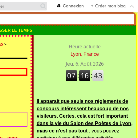
Connexion
+
Créer mon blog
SSER LE TEMPS
ES
>
Heure actuelle
Lyon, France
Il apparait que seuls nos règlements de
concours intéressent beaucoup de nos
visiteurs. Certes, cela est fort important
dans la vie du Salon des Poètes de Lyon,
mais ce n'est pas tout :
vous pouvez