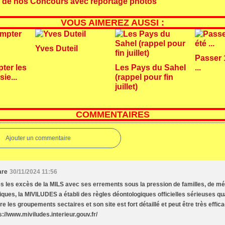
s de nos Concours avec reportage photos
VOUS AIMEREZ AUSSI :
Yves Duteil
Passer 
ter les
Les Pays du Sahel
...
ie...
(rappel pour fin
juillet)
COMMENTAIRES
Ajouter un commentaire
are
30/11/2024 11:56
s les excès de la MILS avec ses errements sous la pression de familles, de mé
tiques, la MIVILUDES a établi des règles déontologiques officielles sérieuses qua
re les groupements sectaires et son site est fort détaillé et peut être très effica
s://www.miviludes.interieur.gouv.fr/