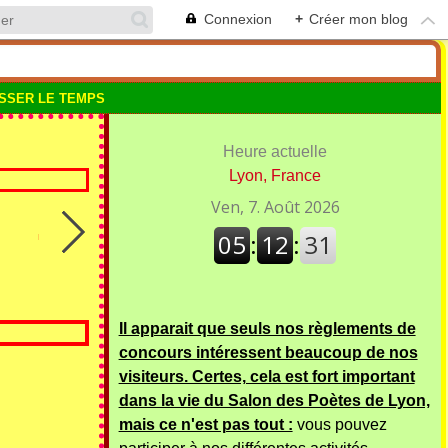
Connexion
+
Créer mon blog
SSER LE TEMPS
Heure actuelle
Lyon, France
Il apparait que seuls nos règlements de
concours intéressent beaucoup de nos
visiteurs. Certes, cela est fort important
dans la vie du Salon des Poètes de Lyon,
mais ce n'est pas tout :
vous pouvez