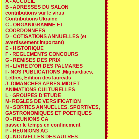
A - ACCUEIL
B - ADRESSES DU SALON
contributions sur le virus
Contributions Ukraine
C - ORGANIGRAMME ET
COORDONNEES
D - COTISATIONS ANNUELLES (et
avertissement important)
E - HISTORIQUE
F - REGLEMENTS CONCOURS
G - REMISES DES PRIX
H - LIVRE D'OR DES PALMARES
I - NOS PUBLICATIONS :Mignardises,
Lettres, Edition des lauréats
J -DIMANCHES APRES-MIDI ET
ANIMATIONS CULTURELLES
L - GROUPES D'ETUDE
M- REGLES DE VERSIFICATION
N - SORTIES ANNUELLES, SPORTIVES,
GASTRONOMIQUES ET POETIQUES
O - REUNIONS CA
passer le temps en confinement
P - REUNIONS AG
Q - NOUVELLES DES AUTRES