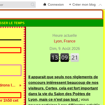
Connexion
+
Créer mon blog
SSER LE TEMPS
Heure actuelle
Lyon, France
Il apparait que seuls nos règlements de
concours intéressent beaucoup de nos
Dimanche 13janvier 2019 : pan ! Nous tirons les Rois...
visiteurs. Certes, cela est fort important
dans la vie du Salon des Poètes de
Lyon, mais ce n'est pas tout :
vous