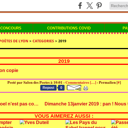
 CONCOURS
CONTRIBUTIONS COVID
PA
 POÈTES DE LYON
>
CATEGORIES
>
2019
2019
Posté par Salon des Poetes à 10:01 -
Commentaires [
…
]
- Permalien [
#
]
Repost
0
Le Père Noel n'est pas content !
VOUS AIMEREZ AUSSI :