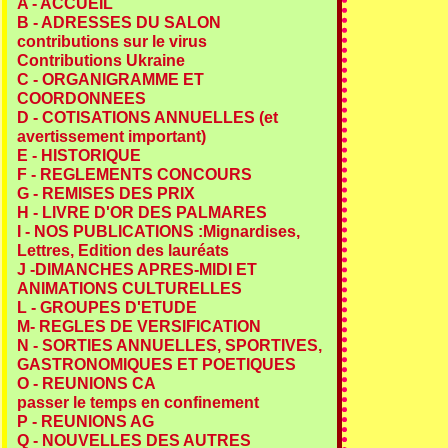
A - ACCUEIL
B - ADRESSES DU SALON
contributions sur le virus
Contributions Ukraine
C - ORGANIGRAMME ET
COORDONNEES
D - COTISATIONS ANNUELLES (et
avertissement important)
E - HISTORIQUE
F - REGLEMENTS CONCOURS
G - REMISES DES PRIX
H - LIVRE D'OR DES PALMARES
I - NOS PUBLICATIONS :Mignardises,
Lettres, Edition des lauréats
J -DIMANCHES APRES-MIDI ET
ANIMATIONS CULTURELLES
L - GROUPES D'ETUDE
M- REGLES DE VERSIFICATION
N - SORTIES ANNUELLES, SPORTIVES,
GASTRONOMIQUES ET POETIQUES
O - REUNIONS CA
passer le temps en confinement
P - REUNIONS AG
Q - NOUVELLES DES AUTRES