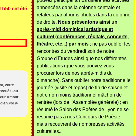
pouvez participer à nos différentes activités
annoncées dans la colonne centrale et
1h50 cet été
relatées par albums photos dans la colonne
de droite.
Nous présentons ainsi un
après-midi dominical artistique et
culturel (conférences, récitals, concerts,
théatre, etc...) par mois
; ne pas oublier les
rencontres du vendredi soir de notre
Groupe d'Etudes ainsi que nos différentes
publications (que vous pouvez vous
procurer lors de nos après-midis du
dimanche). Sans oublier notre traditionnelle
t, votre
journée (visite et repas) de fin de saison et
dévoués -au
notre non moins traditionnel mâchon de
nheur Amour
rentrée (lors de l'Assemblée générale) ; en
dien.<br />
résumé le Salon des Poètes de Lyon ne se
résume pas à nos Concours de Poésie
mais recouvrent de nombreuses activités
culturelles...