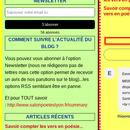
NEWSLETTER
Savoir comp
vers en poés
56 abonnés
COMMENT SUIVRE L'ACTUALITÉ DU
BLOG ?
Vous pouvez vous abonner à l'option
Newsletter (nous ne rédigeons pas de
lettres mais cette option permet de recevoir
E
Em
un avis de nos parutions sur le blog)...les
MERC
options RSS semblant être en panne.
disp
serv
Et pour TOUT savoir
Sant
:
http://www.salonpoeteslyon.fr/summary
<br 
ARTICLES RÉCENTS
Répond
Savoir compter les vers en poésie...