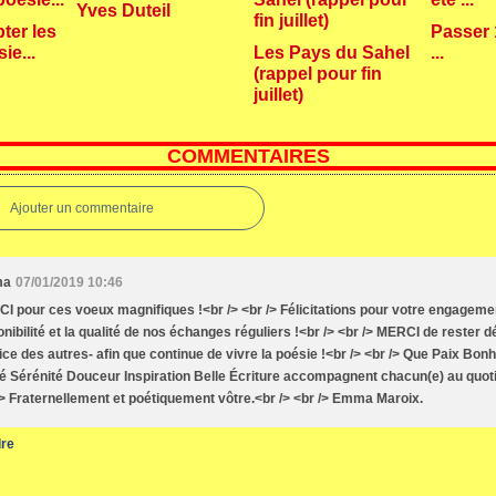
Yves Duteil
ter les
Passer 
ie...
Les Pays du Sahel
...
(rappel pour fin
juillet)
COMMENTAIRES
Ajouter un commentaire
ma
07/01/2019 10:46
I pour ces voeux magnifiques !<br /> <br /> Félicitations pour votre engagemen
onibilité et la qualité de nos échanges réguliers !<br /> <br /> MERCI de rester 
ice des autres- afin que continue de vivre la poésie !<br /> <br /> Que Paix Bo
é Sérénité Douceur Inspiration Belle Écriture accompagnent chacun(e) au quoti
/> Fraternellement et poétiquement vôtre.<br /> <br /> Emma Maroix.
re