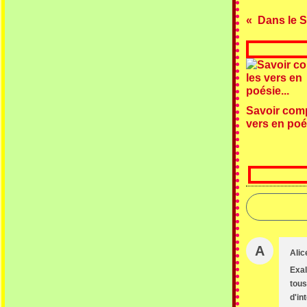
Dans le S
Savoir comp
vers en poés
A
Alic
Exal
tous
d'in