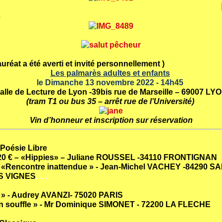
uréat a été averti et invité personnellement )
Les palmarès adultes et enfants
le Dimanche 13 novembre 2022 - 14h45
alle de Lecture de Lyon -39bis rue de Marseille – 69007 LY
(tram T1 ou bus 35 – arrêt rue de l’Université)
Vin d’honneur et inscription sur réservation
 Poésie Libre
20 €
– «Hippies» –
Juliane
ROUSSEL -34110 FRONTIGNAN
 «Rencontre inattendue » -
Jean-
Michel VACHEY -84290 S
S VIGNES
… .
» -
Audrey AVANZI- 75020 PARIS
 souffle » -
Mr Dominique SIMONET - 72200 LA FLECHE