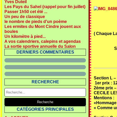
Yves Duteil
Les Pays du Sahel (rappel pour fin juillet)
Passer 1h50 cet été ...
Un peu de classique
le nombre de pieds d'un poème
Les ermites du Mont Cindre jouent aux
boules
( Chaque La
Un kilomètre à pied...
A vos calendriers, calepins et agendas
La sortie sportive annuelle du Salon
S
DERNIERS COMMENTAIRES
Section L –
RECHERCHE
1er prix : 1
2ème prix
–
CECILE LE
Mentions :
«Hommage 
« Comme un
CATÉGORIES PRINCIPALES