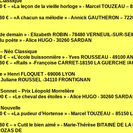
 Classique
20 €
– «La leçon de la vieille horloge » -
Marcel TOUZEAU – 
 60 €
– «A chacun sa mélodie » -
Annick GAUTHERON – 722
r de demain »
- Elizabeth ROBIN - 78480 VERNEUIL-SUR-SE
du poète » -
Alice HUGO - 30260 SARDAN
 – Néo Classique
20 €
– «L’école buissonnière »
- Yves ROUSSEAU - 49100 
 60 €
– «Rails »
-
Françoise CARRET-18150 LA GUERCHE /A
e »
Henri FLOQUET - 69006 LYON
-
Juliane ROUSSEL -34110 FRONTIGNAN
 Sonnet – Prix Léopold Morrelière
200 €
– «Le cheval des étoiles
» -
Alice HUGO - 30260 SARD
 Nouvelle
20 €
– «La pudeur d’Hortense » -
Marcel TOUZEAU – 85150 
60 €
– « Cutil le bien aimé » -
Marie-Thérèse BITAINE DE L
 ROZAS DE