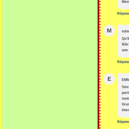
Memb
Répon
M
mfm
Qu'i
féli
une 
Répon
E
EM
Sinc
part
tout
Gran
inte
Répon