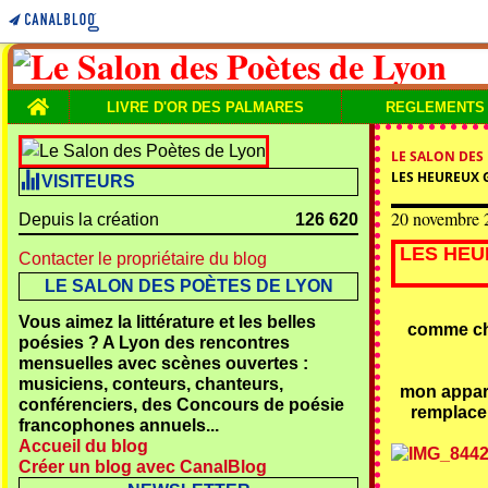
Home
LIVRE D'OR DES PALMARES
REGLEMENTS
LE SALON DES
LES HEUREUX 
VISITEURS
20 novembre 
Depuis la création
126 620
LES HEU
Contacter le propriétaire du blog
LE SALON DES POÈTES DE LYON
Vous aimez la littérature et les belles
comme cha
poésies ? A Lyon des rencontres
mensuelles avec scènes ouvertes :
musiciens, conteurs, chanteurs,
mon appare
conférenciers, des Concours de poésie
remplacer
francophones annuels...
Accueil du blog
Créer un blog avec CanalBlog