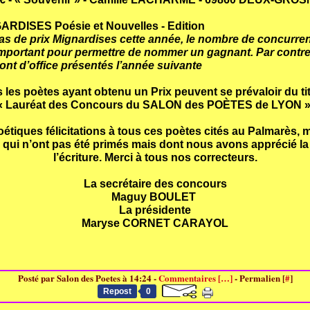
ARDISES Poésie et Nouvelles - Edition
pas de prix Mignardises cette année,
le nombre de concurren
mportant pour permettre de nommer un gagnant. Par contre
ront d’office présentés l’année suivante
 les poètes ayant obtenu un Prix peuvent se prévaloir du ti
«
Lauréat des Concours du SALON des POÈTES de LYON 
étiques félicitations à tous ces poètes cités au Palmarès, 
 qui n’ont pas été primés
mais dont nous avons apprécié la 
l’écriture. Merci à tous nos correcteurs.
La secrétaire des concours
Maguy BOULET
La présidente
Maryse CORNET CARAYOL
Posté par Salon des Poetes à 14:24 -
Commentaires [
…
]
- Permalien [
#
]
Repost
0