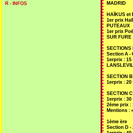
MADRID
R - INFOS
HAÏKUS e
1er prix Haï
PUTEAUX
1er prix Po
SUR FURE
SECTIONS
Section A -
1er
prix : 15
LANSLEVI
SECTION B
1erprix : 20
SECTION C 
1erprix : 30
2ème prix :
Mentions :
1ème ère
Section D -
1erprix :
40