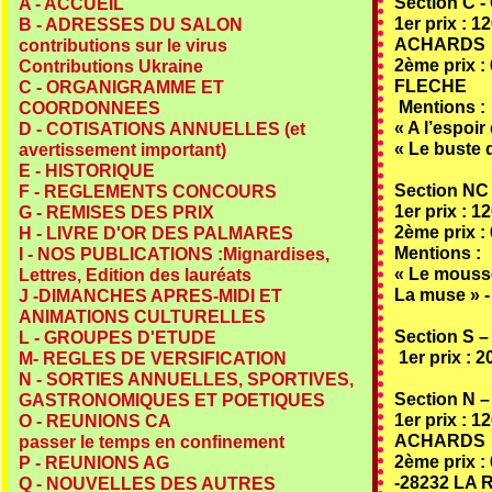
Section C -
A - ACCUEIL
1er prix : 1
B - ADRESSES DU SALON
ACHARDS
contributions sur le virus
2ème prix :
Contributions Ukraine
FLECHE
C - ORGANIGRAMME ET
Mentions :
COORDONNEES
« A l’espoi
D - COTISATIONS ANNUELLES (et
« Le buste 
avertissement important)
E - HISTORIQUE
Section NC
F - REGLEMENTS CONCOURS
1er prix : 1
G - REMISES DES PRIX
2ème prix :
H - LIVRE D'OR DES PALMARES
Mentions :
I - NOS PUBLICATIONS :Mignardises,
« Le mouss
Lettres, Edition des lauréats
La muse »
J -DIMANCHES APRES-MIDI ET
ANIMATIONS CULTURELLES
Section S –
L - GROUPES D'ETUDE
1er prix : 
M- REGLES DE VERSIFICATION
N - SORTIES ANNUELLES, SPORTIVES,
Section N –
GASTRONOMIQUES ET POETIQUES
1er prix : 1
O - REUNIONS CA
ACHARDS
passer le temps en confinement
2ème prix : 
P - REUNIONS AG
-28232 LA
Q - NOUVELLES DES AUTRES