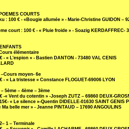
t POEMES COURTS
ku : 100 € -
«Bougie allumée »
- Marie-Christine GUIDON – 
ème court : 100 € -
« Pluie froide »
- Soazig KERDAFFREC- 3
 ENFANTS
 Cours élémentaire
 € -
«
L’espion » - Bastien DANTON - 73480 VAL CENIS
LLARD
 –Cours moyen- 6e
 € -
« La tristesse »
Constance FLOGUET-69006 LYON
– 5ème – 4ème – 3ème
 €
-« Vent du cotentin » -Joseph ZUTZ – 69860 DEUX-GRO
 15
€
-
« Le silence »-Quentin DIDELLE-01630 SAINT GENIS 
« Ma belle mer » - Jeanne PINTAUD – 17690 ANGOULINS
2– 1 – Terminale
 €
-
« Souvenir »
- Camille LACHARME - 69860 DEUX-GRO