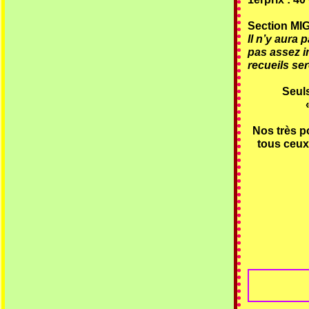
Section MIG
Il n’y aura 
pas assez i
recueils se
Seuls
Nos très po
tous ceux