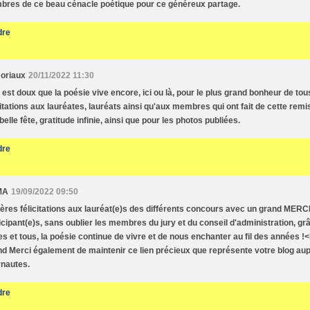
res de ce beau cénacle poétique pour ce généreux partage.
dre
oriaux
20/11/2022 11:30
l est doux que la poésie vive encore, ici ou là, pour le plus grand bonheur de tou
citations aux lauréates, lauréats ainsi qu'aux membres qui ont fait de cette remi
belle fête, gratitude infinie, ainsi que pour les photos publiées.
dre
MA
19/09/2022 09:50
ères félicitations aux lauréat(e)s des différents concours avec un grand MERCI
icipant(e)s, sans oublier les membres du jury et du conseil d'administration, g
es et tous, la poésie continue de vivre et de nous enchanter au fil des années !<b
d Merci également de maintenir ce lien précieux que représente votre blog au
rnautes.
dre