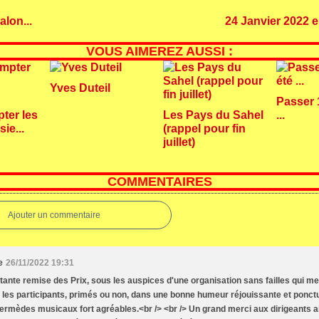
alon...
24 Janvier 2022 
VOUS AIMEREZ AUSSI :
Yves Duteil
Passer 
ter les
Les Pays du Sahel
...
ie...
(rappel pour fin
juillet)
COMMENTAIRES
Ajouter un commentaire
e
26/11/2022 19:31
tante remise des Prix, sous les auspices d'une organisation sans failles qui me
 les participants, primés ou non, dans une bonne humeur réjouissante et ponct
termèdes musicaux fort agréables.<br /> <br /> Un grand merci aux dirigeants a