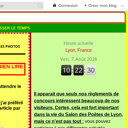
Connexion
+
Créer mon blog
SSER LE TEMPS
Heure actuelle
LLES PHOTOS
Lyon, France
IEN LIRE
ttendre le
Il apparait que seuls nos règlements de
concours intéressent beaucoup de nos
'ai préféré
visiteurs. Certes, cela est fort important
rticle par
dans la vie du Salon des Poètes de Lyon,
mais ce n'est pas tout :
vous pouvez