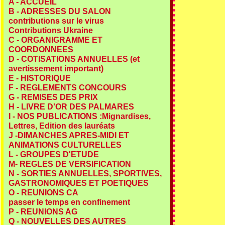
A - ACCUEIL
B - ADRESSES DU SALON
contributions sur le virus
Contributions Ukraine
C - ORGANIGRAMME ET
COORDONNEES
D - COTISATIONS ANNUELLES (et
avertissement important)
E - HISTORIQUE
F - REGLEMENTS CONCOURS
G - REMISES DES PRIX
H - LIVRE D'OR DES PALMARES
I - NOS PUBLICATIONS :Mignardises,
Lettres, Edition des lauréats
J -DIMANCHES APRES-MIDI ET
ANIMATIONS CULTURELLES
L - GROUPES D'ETUDE
M- REGLES DE VERSIFICATION
N - SORTIES ANNUELLES, SPORTIVES,
GASTRONOMIQUES ET POETIQUES
O - REUNIONS CA
passer le temps en confinement
P - REUNIONS AG
Q - NOUVELLES DES AUTRES