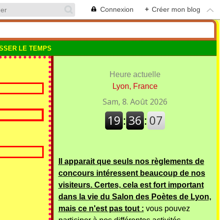
Connexion
+
Créer mon blog
SSER LE TEMPS
Heure actuelle
Lyon, France
Il apparait que seuls nos règlements de
concours intéressent beaucoup de nos
visiteurs. Certes, cela est fort important
dans la vie du Salon des Poètes de Lyon,
mais ce n'est pas tout :
vous pouvez