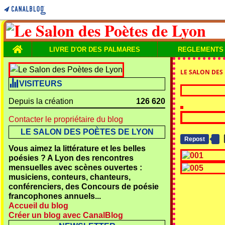
Home
LIVRE D'OR DES PALMARES
REGLEMENTS
LE SALON DES
VISITEURS
Depuis la création
126 620
Contacter le propriétaire du blog
LE SALON DES POÈTES DE LYON
Repost
Vous aimez la littérature et les belles
poésies ? A Lyon des rencontres
mensuelles avec scènes ouvertes :
musiciens, conteurs, chanteurs,
conférenciers, des Concours de poésie
francophones annuels...
Accueil du blog
Créer un blog avec CanalBlog