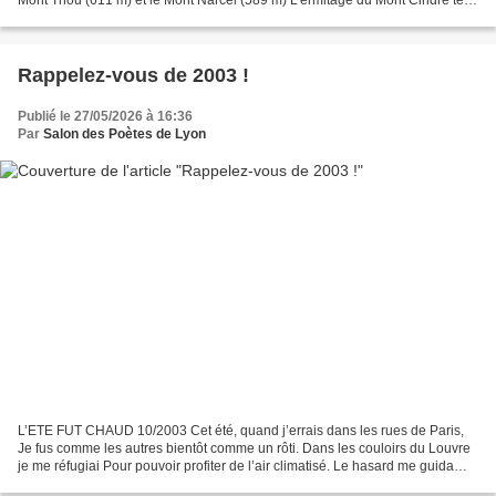
Mont Thou (611 m) et le Mont Narcel (589 m) L'ermitage du Mont Cindre tel
fut le but des marcheurs du...
Rappelez-vous de 2003 !
Publié le 27/05/2026 à 16:36
Par
Salon des Poètes de Lyon
L’ETE FUT CHAUD 10/2003 Cet été, quand j’errais dans les rues de Paris,
Je fus comme les autres bientôt comme un rôti. Dans les couloirs du Louvre
je me réfugiai Pour pouvoir profiter de l’air climatisé. Le hasard me guida
devant Dame Joconde Qui, comme...