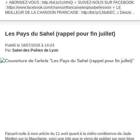
⚬ ABONNEZ-VOUS : http://bit.ly/1chlhIQ ⚬ SUIVEZ-NOUS SUR FACEBOOK
: https://www.facebook.com/chansonfrancaiselesplusbellesvoix ⚬ LE
MEILLEUR DE LA CHANSON FRANCAISE : http://bit.ly/136dbEC ♫ Deezer :
https://lnk.to/ChansonFr-Deezer ♫ Spotify : https://lnk.to/ChansonFr-Spotify...
Les Pays du Sahel (rappel pour fin juillet)
Publié le 18/07/2026 à 14:24
Par
Salon des Poètes de Lyon
Faisant suite à mon article du 11 avril quant à la vidéo-conférence de Jade
Mietton sur la Mauritanie, voici une info que je viens de publier sur mon blog