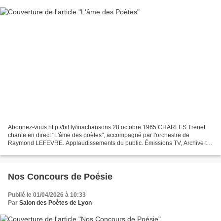
Abonnez-vous http://bit.ly/inachansons 28 octobre 1965 CHARLES Trenet
chante en direct "L'âme des poètes", accompagné par l'orchestre de
Raymond LEFEVRE. Applaudissements du public. Émissions TV, Archive tv,
Archive television, tv replay live, live music,...
Nos Concours de Poésie
Publié le 01/04/2026 à 10:33
Par
Salon des Poètes de Lyon