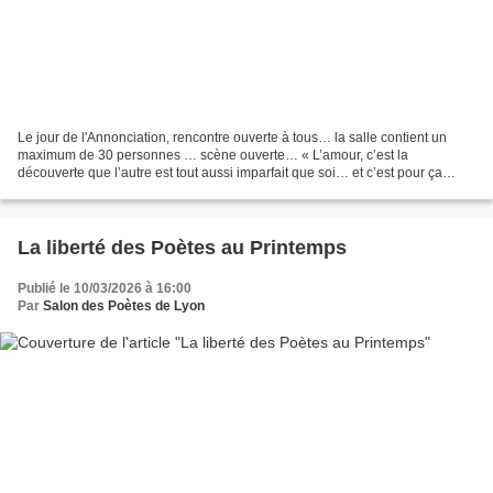
Le jour de l'Annonciation, rencontre ouverte à tous… la salle contient un
maximum de 30 personnes … scène ouverte… « L’amour, c’est la
découverte que l’autre est tout aussi imparfait que soi… et c’est pour ça
qu’on l’aime. » – Oscar Wilde
La liberté des Poètes au Printemps
Publié le 10/03/2026 à 16:00
Par
Salon des Poètes de Lyon