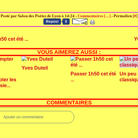
Posté par Salon des Poètes de Lyon à 14:24 -
Commentaires [
…
]
- Permalien [
#
]
Repost
0
0 cet été ...
Y
VOUS AIMEREZ AUSSI :
Yves Duteil
Passer 1h50 cet été
Un peu
ter les
...
classiq
ie...
COMMENTAIRES
Ajouter un commentaire