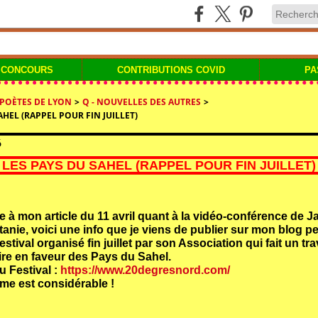
 CONCOURS
CONTRIBUTIONS COVID
PA
 POÈTES DE LYON
>
Q - NOUVELLES DES AUTRES
>
AHEL (RAPPEL POUR FIN JUILLET)
6
LES PAYS DU SAHEL (RAPPEL POUR FIN JUILLET)
te à mon article du 11 avril quant à la vidéo-conférence de J
tanie, voici une info que je viens de publier sur mon blog pe
festival organisé fin juillet par son Association qui fait un tra
ire en faveur des Pays du Sahel.
du Festival :
https://www.20degresnord.com/
me est considérable !