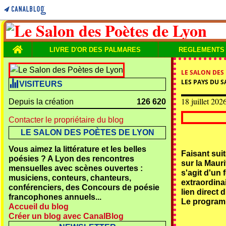
Home
LIVRE D'OR DES PALMARES
REGLEMENTS
LE SALON DES
LES PAYS DU S
VISITEURS
18 juillet 202
Depuis la création
126 620
Contacter le propriétaire du blog
LE SALON DES POÈTES DE LYON
Vous aimez la littérature et les belles
Faisant sui
poésies ? A Lyon des rencontres
sur la Mauri
mensuelles avec scènes ouvertes :
s'agit d'un 
musiciens, conteurs, chanteurs,
extraordina
conférenciers, des Concours de poésie
lien direct 
francophones annuels...
Le program
Accueil du blog
Créer un blog avec CanalBlog