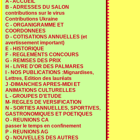
A - ACCUEIL
B - ADRESSES DU SALON
contributions sur le virus
Contributions Ukraine
C - ORGANIGRAMME ET
COORDONNEES
D - COTISATIONS ANNUELLES (et
avertissement important)
E - HISTORIQUE
F - REGLEMENTS CONCOURS
G - REMISES DES PRIX
H - LIVRE D'OR DES PALMARES
I - NOS PUBLICATIONS :Mignardises,
Lettres, Edition des lauréats
J -DIMANCHES APRES-MIDI ET
ANIMATIONS CULTURELLES
L - GROUPES D'ETUDE
M- REGLES DE VERSIFICATION
N - SORTIES ANNUELLES, SPORTIVES,
GASTRONOMIQUES ET POETIQUES
O - REUNIONS CA
passer le temps en confinement
P - REUNIONS AG
Q - NOUVELLES DES AUTRES