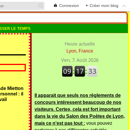
Connexion
+
Créer mon blog
SSER LE TEMPS
Heure actuelle
Lyon, France
ade Mietton
rsonnel : il
Il apparait que seuls nos règlements de
vail
concours intéressent beaucoup de nos
visiteurs. Certes, cela est fort important
dans la vie du Salon des Poètes de Lyon,
mais ce n'est pas tout :
vous pouvez