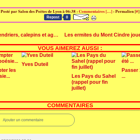
Posté par Salon des Poètes de Lyon à 06:38 -
Commentaires [
…
]
- Permalien [
#
]
Repost
0
A vos calendriers, calepins et agendas
VOUS AIMEREZ AUSSI :
Yves Duteil
ter les
Passer 
ie...
Les Pays du Sahel
...
(rappel pour fin
juillet)
COMMENTAIRES
Ajouter un commentaire