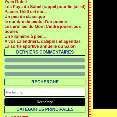
Yves Duteil
Les Pays du Sahel (rappel pour fin juillet)
Passer 1h50 cet été ...
Un peu de classique
le nombre de pieds d'un poème
Les ermites du Mont Cindre jouent aux
boules
Un kilomètre à pied...
A vos calendriers, calepins et agendas
La sortie sportive annuelle du Salon
DERNIERS COMMENTAIRES
RECHERCHE
CATÉGORIES PRINCIPALES