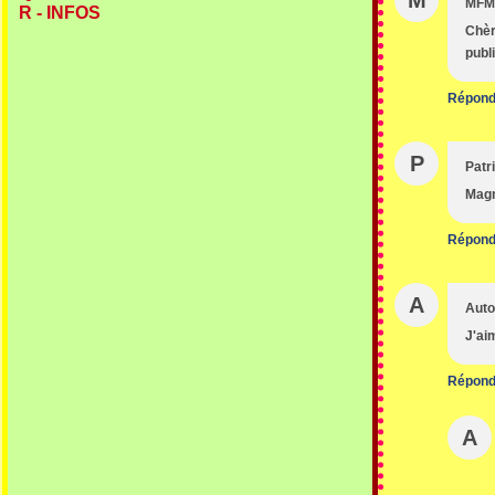
MFM
R - INFOS
Chèr
publ
Répond
P
Patr
Magn
Répond
A
Aut
J'ai
Répond
A