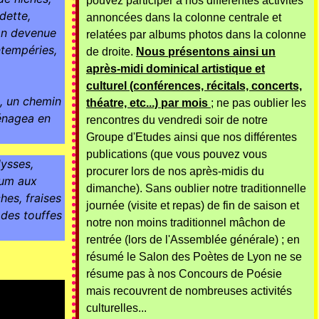
pouvez participer à nos différentes activités
ette, 
annoncées dans la colonne centrale et
on devenue 
relatées par albums photos dans la colonne
tempéries, 
de droite.
Nous présentons ainsi un
après-midi dominical artistique et
culturel (conférences, récitals, concerts,
, un chemin 
théatre, etc...) par mois
; ne pas oublier les
énagea en 
rencontres du vendredi soir de notre
Groupe d'Etudes ainsi que nos différentes
publications (que vous pouvez vous
ysses, 
procurer lors de nos après-midis du
fum aux 
dimanche). Sans oublier notre traditionnelle
es, fraises 
journée (visite et repas) de fin de saison et
des touffes 
notre non moins traditionnel mâchon de
rentrée (lors de l'Assemblée générale) ; en
résumé le Salon des Poètes de Lyon ne se
résume pas à nos Concours de Poésie
mais recouvrent de nombreuses activités
culturelles...