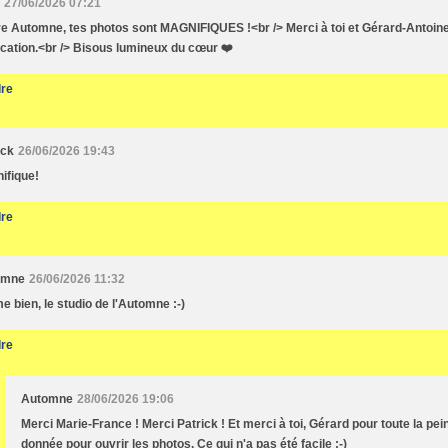
27/06/2026 07:21
e Automne, tes photos sont MAGNIFIQUES !<br /> Merci à toi et Gérard-Antoine
ication.<br /> Bisous lumineux du cœur ❤️
re
ick
26/06/2026 19:43
ifique!
re
omne
26/06/2026 11:32
me bien, le studio de l'Automne :-)
re
Automne
28/06/2026 19:06
Merci Marie-France ! Merci Patrick ! Et merci à toi, Gérard pour toute la pein
donnée pour ouvrir les photos. Ce qui n'a pas été facile :-)