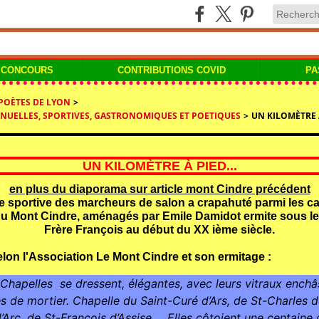
 CONCOURS
CONTRIBUTIONS COVID
PA
 POÈTES DE LYON
>
ANNUELLES, SPORTIVES, GASTRONOMIQUES ET POETIQUES
>
UN KILOMÈTRE À
UN KILOMÈTRE À PIED...
en plus du diaporama sur article mont Cindre précédent
e sportive des marcheurs de salon a crapahuté parmi les cai
du Mont Cindre, aménagés par Emile Damidot ermite sous le
Frère François au début du XX ième siècle.
elon l'Association Le Mont Cindre et son ermitage :
Chapelles  se dressent, élégantes, avec leurs vitraux enchâ
es de mortier. Chapelle du Saint-Curé d’Ars, de St-Charles d
Arc, de St-François d’Assise…. Elles côtoient une centaine d