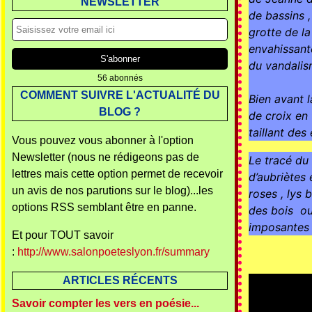
NEWSLETTER
de bassins ,
grotte de l
envahissante
du vandalis
56 abonnés
COMMENT SUIVRE L'ACTUALITÉ DU
Bien avant l
BLOG ?
de croix en 
taillant des 
Vous pouvez vous abonner à l'option
Newsletter (nous ne rédigeons pas de
Le tracé du 
lettres mais cette option permet de recevoir
d’aubriètes 
un avis de nos parutions sur le blog)...les
roses , lys 
options RSS semblant être en panne.
des bois  ou
imposantes 
Et pour TOUT savoir
:
http://www.salonpoeteslyon.fr/summary
ARTICLES RÉCENTS
Savoir compter les vers en poésie...