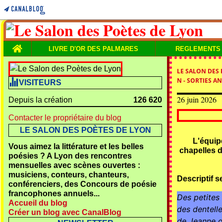
Home
LIVRE D'OR DES PALMARES
REGLEMENTS
LE SALON DES
N - SORTIES 
VISITEURS
26 juin 2026
Depuis la création
126 620
Contacter le propriétaire du blog
LE SALON DES POÈTES DE LYON
L'équip
Vous aimez la littérature et les belles
chapelles 
poésies ? A Lyon des rencontres
mensuelles avec scènes ouvertes :
musiciens, conteurs, chanteurs,
Descriptif s
conférenciers, des Concours de poésie
francophones annuels...
Des petites 
Accueil du blog
des dentell
Créer un blog avec CanalBlog
de Jeanne d’