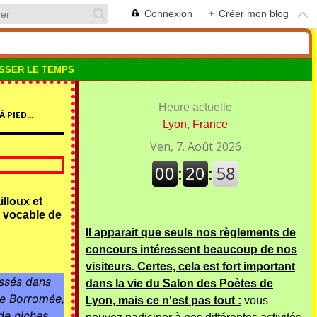
Connexion
+
Créer mon blog
SSER LE TEMPS
Heure actuelle
 PIED...
Lyon, France
lloux et
 vocable de
Il apparait que seuls nos règlements de
concours intéressent beaucoup de nos
visiteurs. Certes, cela est fort important
ssés dans 
dans la vie du Salon des Poètes de
e Borromée, 
Lyon, mais ce n'est pas tout :
vous
e niches, 