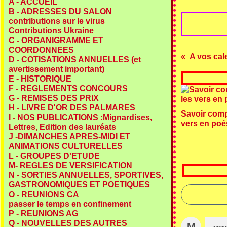
A - ACCUEIL
B - ADRESSES DU SALON
contributions sur le virus
Contributions Ukraine
C - ORGANIGRAMME ET
COORDONNEES
D - COTISATIONS ANNUELLES (et
avertissement important)
E - HISTORIQUE
F - REGLEMENTS CONCOURS
G - REMISES DES PRIX
H - LIVRE D'OR DES PALMARES
Savoir comp
I - NOS PUBLICATIONS :Mignardises,
vers en poés
Lettres, Edition des lauréats
J -DIMANCHES APRES-MIDI ET
ANIMATIONS CULTURELLES
L - GROUPES D'ETUDE
M- REGLES DE VERSIFICATION
N - SORTIES ANNUELLES, SPORTIVES,
GASTRONOMIQUES ET POETIQUES
O - REUNIONS CA
passer le temps en confinement
P - REUNIONS AG
Q - NOUVELLES DES AUTRES
M