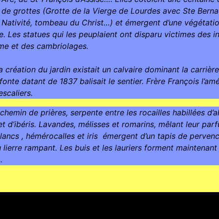
 de grottes (Grotte de la Vierge de Lourdes avec Ste Bernad
a Nativité, tombeau du Christ…) et émergent d’une végétati
. Les statues qui les peuplaient ont disparu victimes des in
me et des cambriolages.
a création du jardin existait un calvaire dominant la carrière
fonte datant de 1837 balisait le sentier. Frère François l’am
escaliers.
chemin de prières, serpente entre les rocailles habillées d’al
et d’ibéris. Lavandes, mélisses et romarins, mêlant leur par
blancs , hémérocalles et iris  émergent d’un tapis de pervench
 lierre rampant. Les buis et les lauriers forment maintenant 
.