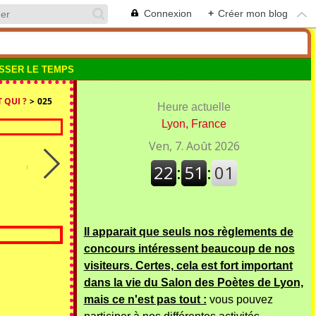
Connexion
+
Créer mon blog
SSER LE TEMPS
 QUI ?
>
025
Heure actuelle
Lyon, France
Il apparait que seuls nos règlements de
concours intéressent beaucoup de nos
visiteurs. Certes, cela est fort important
dans la vie du Salon des Poètes de Lyon,
mais ce n'est pas tout :
vous pouvez