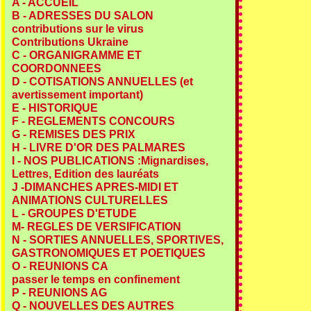
A - ACCUEIL
B - ADRESSES DU SALON
contributions sur le virus
Contributions Ukraine
C - ORGANIGRAMME ET
COORDONNEES
D - COTISATIONS ANNUELLES (et
avertissement important)
E - HISTORIQUE
F - REGLEMENTS CONCOURS
G - REMISES DES PRIX
H - LIVRE D'OR DES PALMARES
I - NOS PUBLICATIONS :Mignardises,
Lettres, Edition des lauréats
J -DIMANCHES APRES-MIDI ET
ANIMATIONS CULTURELLES
L - GROUPES D'ETUDE
M- REGLES DE VERSIFICATION
N - SORTIES ANNUELLES, SPORTIVES,
GASTRONOMIQUES ET POETIQUES
O - REUNIONS CA
passer le temps en confinement
P - REUNIONS AG
Q - NOUVELLES DES AUTRES