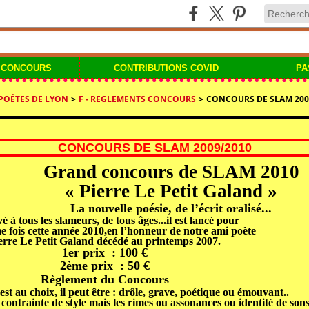
 CONCOURS
CONTRIBUTIONS COVID
PA
 POÈTES DE LYON
>
F - REGLEMENTS CONCOURS
>
CONCOURS DE SLAM 200
CONCOURS DE SLAM 2009/2010
Grand concours de SLAM 2010
« Pierre Le Petit Galand »
La nouvelle poésie, de l’écrit oralisé...
é à tous les slameurs, de tous âges...il est lancé pour
me fois
cette
année 2010,
en l’honneur
de notre ami poète
erre Le Petit Galand
décédé au printemps 2007.
1
er
prix : 100 €
2
ème
prix : 50 €
Règlement du Concours
st au choix, il peut être : drôle, grave, poétique ou émouvant..
e contrainte de style mais les rimes ou assonances ou identité de son