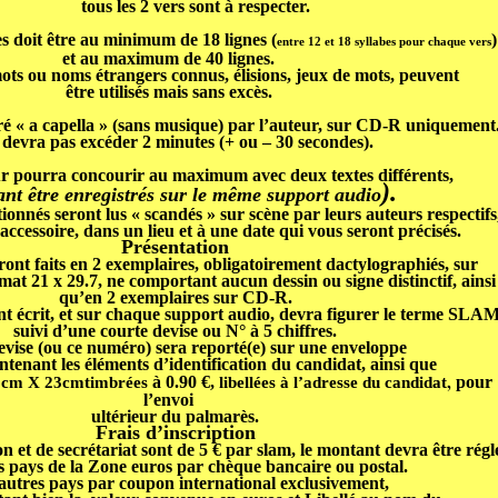
tous les 2 vers sont à respecter.
s doit être au minimum de 18 lignes (
)
entre 12 et 18 syllabes pour chaque vers
et au maximum de 40 lignes.
ots ou noms étrangers connus, élisions, jeux de mots, peuvent
être utilisés mais sans excès.
ré « a capella »
(sans musique) par l’auteur, sur CD-R uniquement
e devra pas
excéder 2 minutes (+ ou – 30 secondes).
r pourra concourir au maximum avec
deux textes différents
,
).
nt être enregistrés sur le même support audio
tionnés seront lus « scandés » sur scène par leurs auteurs respectifs
accessoire, dans un lieu et à une date qui vous seront précisés.
Présentation
ront faits en
2 exemplaires
, obligatoirement dactylographiés,
sur
mat 21 x 29.7, ne comportant
aucun dessin ou signe distinctif, ainsi
qu’en
2 exemplaires sur CD-R.
 écrit, et sur
chaque support audio, devra figurer le terme
SLA
suivi d’une
courte devise ou
N° à 5 chiffres
.
evise (ou ce numéro) sera
reporté(e)
sur une enveloppe
tenant les éléments d’identification du candidat, ainsi que
,
à 0.90 €,
pour
6cm X 23cmtimbrées
libellées
à l’adresse du candidat
l’envoi
ultérieur du palmarès.
Frais d’inscription
on et de secrétariat sont de
5 €
par
slam
, le montant devra être régl
s pays de la Zone euros par chèque bancaire ou postal.
 autres pays par coupon international exclusivement,