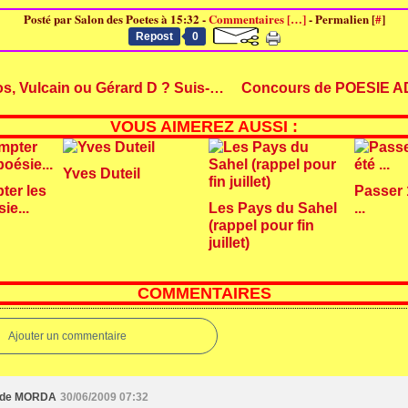
Posté par Salon des Poetes à 15:32 -
Commentaires [
…
]
- Permalien [
#
]
Repost
0
Héphaïstos, Vulcain ou Gérard D ? Suis-je un mythe ?
VOUS AIMEREZ AUSSI :
Yves Duteil
ter les
Passer 
ie...
Les Pays du Sahel
...
(rappel pour fin
juillet)
COMMENTAIRES
Ajouter un commentaire
ude MORDA
30/06/2009 07:32