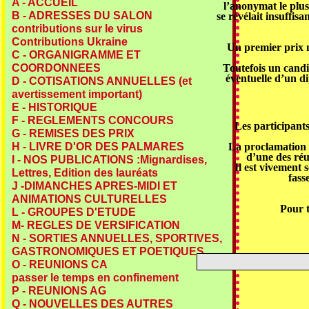
A - ACCUEIL
l’anonymat le plus
B - ADRESSES DU SALON
se révélait insuffisa
contributions sur le virus
Contributions Ukraine
Un premier prix n
C - ORGANIGRAMME ET
Toutefois un candi
COORDONNEES
éventuelle d’un d
D - COTISATIONS ANNUELLES (et
avertissement important)
E - HISTORIQUE
F - REGLEMENTS CONCOURS
Les participants
G - REMISES DES PRIX
La proclamation de
H - LIVRE D'OR DES PALMARES
d’une des ré
I - NOS PUBLICATIONS :Mignardises,
Il est vivement 
Lettres, Edition des lauréats
fass
J -DIMANCHES APRES-MIDI ET
ANIMATIONS CULTURELLES
Pour 
L - GROUPES D'ETUDE
M- REGLES DE VERSIFICATION
N - SORTIES ANNUELLES, SPORTIVES,
GASTRONOMIQUES ET POETIQUES
O - REUNIONS CA
passer le temps en confinement
P - REUNIONS AG
Q - NOUVELLES DES AUTRES