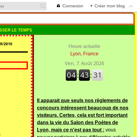
Connexion
+
Créer mon blog
SSER LE TEMPS
9/2010
Heure actuelle
Lyon, France
Il apparait que seuls nos règlements de
concours intéressent beaucoup de nos
visiteurs. Certes, cela est fort important
dans la vie du Salon des Poètes de
Lyon, mais ce n'est pas tout :
vous
s