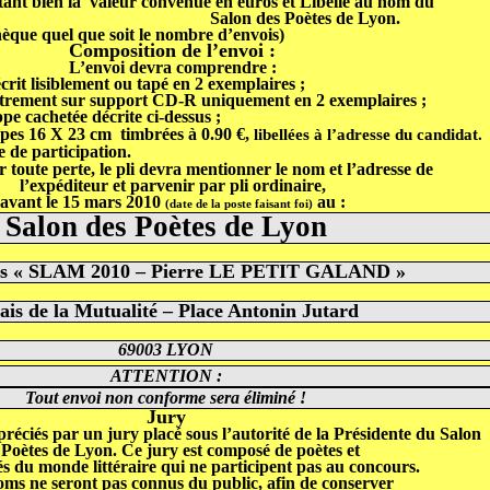
tant
bien
la valeur convenue en euros et
Libellé au nom du
Salon des Poètes de Lyon.
hèque quel que soit le nombre d’envois)
Composition de l’envoi :
L’envoi devra comprendre :
écrit lisiblement ou tapé en 2 exemplaires ;
strement sur support CD-R uniquement en 2 exemplaires ;
pe cachetée décrite ci-dessus ;
.
ppes 16 X 23 cm timbrées
à 0.90 €,
libellées
à l’adresse du candidat
 de participation.
r toute perte, le pli devra mentionner le nom et l’adresse de
l’expéditeur et parvenir
par
pli ordinaire
,
avant le
15 mars 2010
au :
(date de la poste faisant foi)
Salon des Poètes de Lyon
s « SLAM 2010 – Pierre LE PETIT GALAND »
ais de la Mutualité – Place Antonin Jutard
69003 LYON
ATTENTION :
Tout envoi non conforme sera
éliminé
!
Jury
préciés par un jury placé sous l’autorité de la Présidente du Salon
 Poètes de Lyon. Ce jury est composé de poètes et
és du monde littéraire qui ne participent pas au concours.
oms
ne seront pas connus du public, afin de conserver