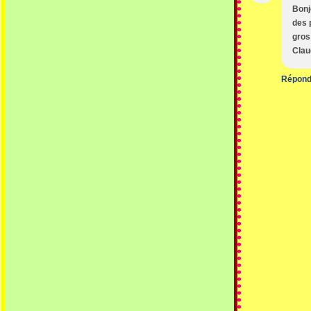
Bonj
des 
gros
Cla
Répond