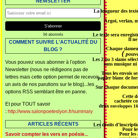
NEWSLETTER
La longueur des texte
Argot, verlan, m
Le texte
sera enregist
56 abonnés
Il n
COMMENT SUIVRE L'ACTUALITÉ DU
Chaque slameu
BLOG ?
(
pouva
Les 2 ou 3 slams sélec
Vous pouvez vous abonner à l'option
sans musique ni 
Newsletter (nous ne rédigeons pas de
Tous les envois se
lettres mais cette option permet de recevoir
papier blanc
de for
un avis de nos parutions sur le blog)...les
Sur chaque document
options RSS semblant être en panne.
Cette d
cachetée
con
Et pour TOUT savoir
deux
enveloppes 1
:
http://www.salonpoeteslyon.fr/summary
ARTICLES RÉCENTS
Les droits d’inscripti
Pour le
Pour les
Savoir compter les vers en poésie...