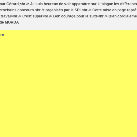
our Gérard,<br /> Je suis heureux de voir apparaître sur le blogue les différen
prochains concours <br /> organisés par le SPL<br /> Cette mise en page repr
 travail<br /> C'est super<br /> Bon courage pour la suite<br /> Bien cordialeme
ude MORDA
re