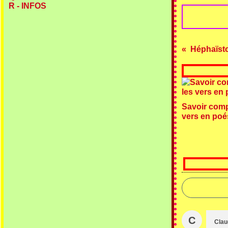
R - INFOS
Savoir comp
vers en poés
C
Cla