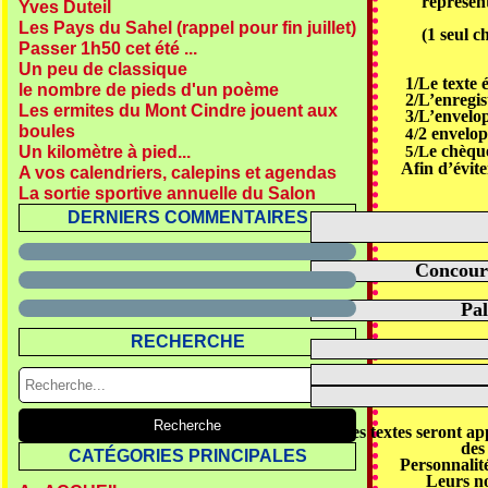
représen
Yves Duteil
Les Pays du Sahel (rappel pour fin juillet)
(1 seul c
Passer 1h50 cet été ...
Un peu de classique
1/Le texte 
le nombre de pieds d'un poème
2/L’enregi
Les ermites du Mont Cindre jouent aux
3/L’envelop
boules
2 envelo
4/
e chèque
Un kilomètre à pied...
5/L
Afin d’évite
A vos calendriers, calepins et agendas
La sortie sportive annuelle du Salon
DERNIERS COMMENTAIRES
Concour
Pal
RECHERCHE
Les textes seront ap
des
CATÉGORIES PRINCIPALES
Personnalit
Leurs n