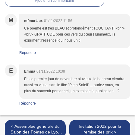
Ajouter un commentaire
M
mfmoriaux
01/11/2022 11:56
Ce poème est très BEAU et profondément TOUCHANT !<br />
<br /> GRATITUDE pour ces vers du cœur ! lumineux, ils
expriment l'essentiel qui nous unit !
Répondre
E
Emma
01/11/2022 10:38
En ce premier jour de novembre pluvieux, le bonheur viendra
aussi en visualisant le titre "Plein Soleil" ... auriez-vous, en
plus du souvenir personnel, un extrait de la publication... ?
Répondre
< Assemblée générale du
Invitation 2022 pour la
Salon des Poètes de Lyon
remise des prix >