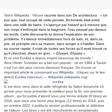
Selon Wikipédia : Vitruve
raconte dans son De architectura :
« Un
jour que, tout occupé de cette pensée, Archimède était entré
dans une salle de bains, il s'aperçut par hasard qu'à mesure que
son corps s'enfonçait dans la baignoire, l'eau passait par-dessus
les bords. Cette découverte lui donna l'explication de son
problème. Il s'élance immédiatement hors du bain, et, dans sa
joie, se précipite vers sa maison, sans songer à s'habiller. Dans
sa course rapide, il criait de toutes ses forces qu'il avait trouvé ce
qu'il cherchait, disant en grec : «
Εὕρηκα, Εὕρηκα
».
Et ce mot Eurêka a depuis inspiré beaucoup de monde !
Ainsi
Olivier Tonnelier en a fait son pseudo : né en 1984 à Tassin
c'est l'un des plus connus slameurs français. On trouve un
important article le concernant sur Wkipédia : (cliquez sur le lien
direct)
Eurêka (slameur) — Wikipédia (wikipedia.org)
IL est donc venu dans la salle réfrigérée du Salon dimanche 14
janvier pour nous présenter le meilleur pour la fin,
son premier
album
,
qui fut publié
d'abord sous une forme réduite (8 titres) en
2016, puis sous une forme plus longue (12 titres) en 2018, puis
en
octobre 2022, il publia la version professionnelle et définitive
de l'album
. Les titres y ont été réorchestrés et remasterisés.