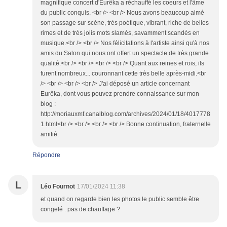
magnifique concert d'Eurêka a réchauffé les coeurs et l'âme
du public conquis. <br /> <br /> Nous avons beaucoup aimé
son passage sur scène, très poétique, vibrant, riche de belles
rimes et de très jolis mots slamés, savamment scandés en
musique.<br /> <br /> Nos félicitations à l'artiste ainsi qu'à nos
amis du Salon qui nous ont offert un spectacle de très grande
qualité.<br /> <br /> <br /> <br /> Quant aux reines et rois, ils
furent nombreux... couronnant cette très belle après-midi.<br
/> <br /> <br /> <br /> J'ai déposé un article concernant
Eurêka, dont vous pouvez prendre connaissance sur mon
blog :
http://moriauxmf.canalblog.com/archives/2024/01/18/4017778
1.html<br /> <br /> <br /> <br /> Bonne continuation, fraternelle
amitié.
Répondre
L
Léo Fournot
17/01/2024 11:38
et quand on regarde bien les photos le public semble être
congelé : pas de chauffage ?