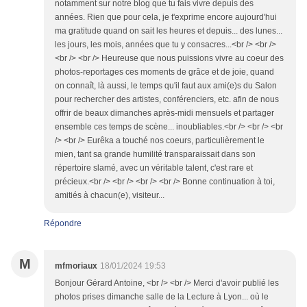
notamment sur notre blog que tu fais vivre depuis des
années. Rien que pour cela, je t'exprime encore aujourd'hui
ma gratitude quand on sait les heures et depuis... des lunes...
les jours, les mois, années que tu y consacres...<br /> <br />
<br /> <br /> Heureuse que nous puissions vivre au coeur des
photos-reportages ces moments de grâce et de joie, quand
on connaît, là aussi, le temps qu'il faut aux ami(e)s du Salon
pour rechercher des artistes, conférenciers, etc. afin de nous
offrir de beaux dimanches après-midi mensuels et partager
ensemble ces temps de scène... inoubliables.<br /> <br /> <br
/> <br /> Eurêka a touché nos coeurs, particulièrement le
mien, tant sa grande humilité transparaissait dans son
répertoire slamé, avec un véritable talent, c'est rare et
précieux.<br /> <br /> <br /> <br /> Bonne continuation à toi,
amitiés à chacun(e), visiteur...
Répondre
M
mfmoriaux
18/01/2024 19:53
Bonjour Gérard Antoine, <br /> <br /> Merci d'avoir publié les
photos prises dimanche salle de la Lecture à Lyon... où le