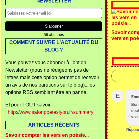
NEWSLETTER
Savoir comp
56 abonnés
vers en poés
COMMENT SUIVRE L'ACTUALITÉ DU
BLOG ?
Vous pouvez vous abonner à l'option
Newsletter (nous ne rédigeons pas de
lettres mais cette option permet de recevoir
un avis de nos parutions sur le blog)...les
options RSS semblant être en panne.
E
Em
Et pour TOUT savoir
Bons
souh
:
http://www.salonpoeteslyon.fr/summary
vos 
ARTICLES RÉCENTS
Répon
Savoir compter les vers en poésie...