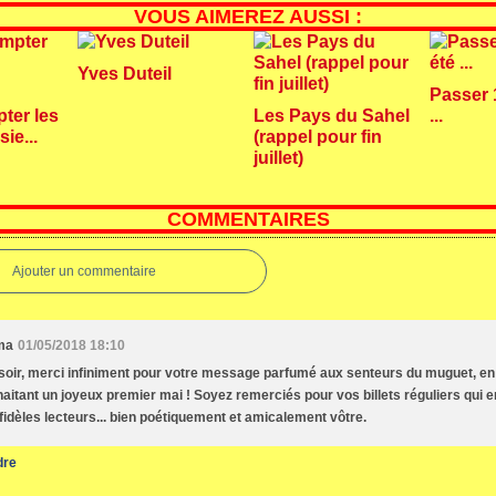
VOUS AIMEREZ AUSSI :
Yves Duteil
Passer 
ter les
Les Pays du Sahel
...
ie...
(rappel pour fin
juillet)
COMMENTAIRES
Ajouter un commentaire
ma
01/05/2018 18:10
oir, merci infiniment pour votre message parfumé aux senteurs du muguet, e
aitant un joyeux premier mai ! Soyez remerciés pour vos billets réguliers qui 
fidèles lecteurs... bien poétiquement et amicalement vôtre.
dre