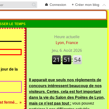
Connexion
+
Créer mon blog
SSER LE TEMPS
Heure actuelle
Lyon, France
 jour de la
Il apparait que seuls nos règlements de
concours intéressent beaucoup de nos
visiteurs. Certes, cela est fort important
dans la vie du Salon des Poètes de Lyon,
t fermé...
mais ce n'est pas tout :
vous pouvez