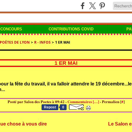
 CONCOURS
CONTRIBUTIONS COVID
PA
 POÈTES DE LYON
>
R - INFOS
>
1 ER MAI
1 ER MAI
our la fête du travail, il va falloir attendre le 19 décembre...le
...
Posté par Salon des Poetes à 09:42 -
Commentaires [
…
]
- Permalien [
#
]
Repost
0
que chose à vous dire
Le Salon es