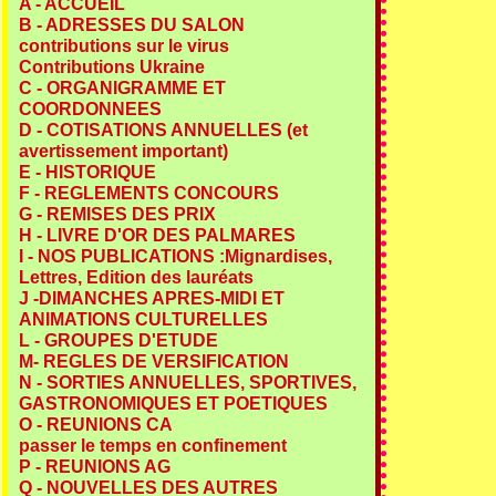
A - ACCUEIL
B - ADRESSES DU SALON
contributions sur le virus
Contributions Ukraine
C - ORGANIGRAMME ET
COORDONNEES
D - COTISATIONS ANNUELLES (et
avertissement important)
E - HISTORIQUE
F - REGLEMENTS CONCOURS
G - REMISES DES PRIX
H - LIVRE D'OR DES PALMARES
I - NOS PUBLICATIONS :Mignardises,
Lettres, Edition des lauréats
J -DIMANCHES APRES-MIDI ET
ANIMATIONS CULTURELLES
L - GROUPES D'ETUDE
M- REGLES DE VERSIFICATION
N - SORTIES ANNUELLES, SPORTIVES,
GASTRONOMIQUES ET POETIQUES
O - REUNIONS CA
passer le temps en confinement
P - REUNIONS AG
Q - NOUVELLES DES AUTRES