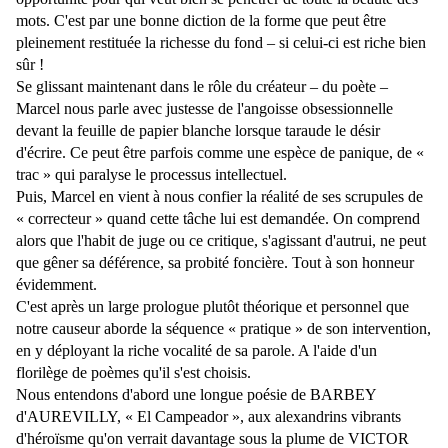
mots. C'est par une bonne diction de la forme que peut être
pleinement restituée la richesse du fond – si celui-ci est riche bien
sûr !
Se glissant maintenant dans le rôle du créateur – du poète –
Marcel nous parle avec justesse de l'angoisse obsessionnelle
devant la feuille de papier blanche lorsque taraude le désir
d'écrire. Ce peut être parfois comme une espèce de panique, de «
trac » qui paralyse le processus intellectuel.
Puis, Marcel en vient à nous confier la réalité de ses scrupules de
« correcteur » quand cette tâche lui est demandée. On comprend
alors que l'habit de juge ou ce critique, s'agissant d'autrui, ne peut
que gêner sa déférence, sa probité foncière. Tout à son honneur
évidemment.
C'est après un large prologue plutôt théorique et personnel que
notre causeur aborde la séquence « pratique » de son intervention,
en y déployant la riche vocalité de sa parole. A l'aide d'un
florilège de poèmes qu'il s'est choisis.
Nous entendons d'abord une longue poésie de BARBEY
d'AUREVILLY, « El Campeador », aux alexandrins vibrants
d'héroïsme qu'on verrait davantage sous la plume de VICTOR