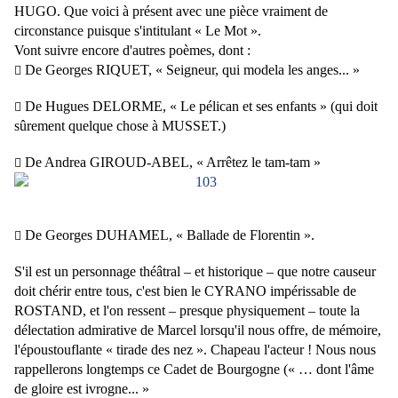
HUGO. Que voici à présent avec une pièce vraiment de
circonstance puisque s'intitulant « Le Mot ».
Vont suivre encore d'autres poèmes, dont :
De Georges RIQUET, « Seigneur, qui modela les anges... »

De Hugues DELORME, « Le pélican et ses enfants » (qui doit

sûrement quelque chose à MUSSET.)
De Andrea GIROUD-ABEL, « Arrêtez le tam-tam »

De Georges DUHAMEL, « Ballade de Florentin ».

S'il est un personnage théâtral – et historique – que notre causeur
doit chérir entre tous, c'est bien le CYRANO impérissable de
ROSTAND, et l'on ressent – presque physiquement – toute la
délectation admirative de Marcel lorsqu'il nous offre, de mémoire,
l'époustouflante « tirade des nez ». Chapeau l'acteur ! Nous nous
rappellerons longtemps ce Cadet de Bourgogne (« … dont l'âme
de gloire est ivrogne... »