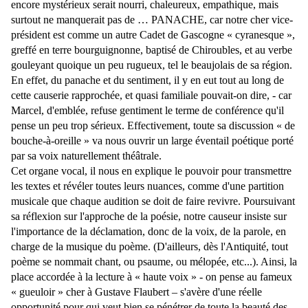
encore mystérieux serait nourri, chaleureux, empathique, mais
surtout ne manquerait pas de … PANACHE, car notre cher vice-
président est comme un autre Cadet de Gascogne « cyranesque »,
greffé en terre bourguignonne, baptisé de Chiroubles, et au verbe
gouleyant quoique un peu rugueux, tel le beaujolais de sa région.
En effet, du panache et du sentiment, il y en eut tout au long de
cette causerie rapprochée, et quasi familiale pouvait-on dire, - car
Marcel, d'emblée, refuse gentiment le terme de conférence qu'il
pense un peu trop sérieux. Effectivement, toute sa discussion « de
bouche-à-oreille » va nous ouvrir un large éventail poétique porté
par sa voix naturellement théâtrale.
Cet organe vocal, il nous en explique le pouvoir pour transmettre
les textes et révéler toutes leurs nuances, comme d'une partition
musicale que chaque audition se doit de faire revivre. Poursuivant
sa réflexion sur l'approche de la poésie, notre causeur insiste sur
l'importance de la déclamation, donc de la voix, de la parole, en
charge de la musique du poème. (D'ailleurs, dès l'Antiquité, tout
poème se nommait chant, ou psaume, ou mélopée, etc...). Ainsi, la
place accordée à la lecture à « haute voix » - on pense au fameux
« gueuloir » cher à Gustave Flaubert – s'avère d'une réelle
opportunité pour qui veut bien se pénétrer de toute la beauté des