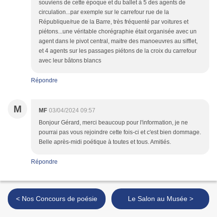
souviens de cette époque et du ballet à 5 des agents de
circulation...par exemple sur le carrefour rue de la
République/rue de la Barre, très fréquenté par voitures et
piétons...une véritable chorégraphie était organisée avec un
agent dans le pivot central, maitre des manoeuvres au sifflet,
et 4 agents sur les passages piétons de la croix du carrefour
avec leur bâtons blancs
Répondre
M
MF
03/04/2024 09:57
Bonjour Gérard, merci beaucoup pour l'information, je ne
pourrai pas vous rejoindre cette fois-ci et c'est bien dommage.
Belle après-midi poétique à toutes et tous. Amitiés.
Répondre
< Nos Concours de poésie
Le Salon au Musée >