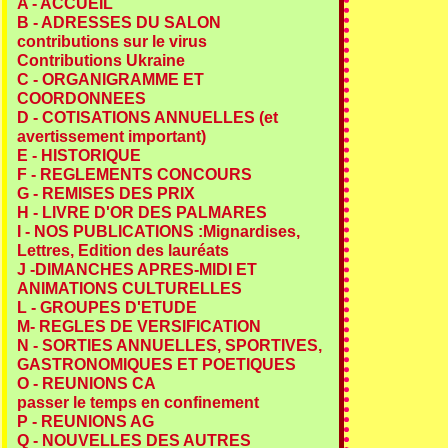
A - ACCUEIL
B - ADRESSES DU SALON
contributions sur le virus
Contributions Ukraine
C - ORGANIGRAMME ET
COORDONNEES
D - COTISATIONS ANNUELLES (et
avertissement important)
E - HISTORIQUE
F - REGLEMENTS CONCOURS
G - REMISES DES PRIX
H - LIVRE D'OR DES PALMARES
I - NOS PUBLICATIONS :Mignardises,
Lettres, Edition des lauréats
J -DIMANCHES APRES-MIDI ET
ANIMATIONS CULTURELLES
L - GROUPES D'ETUDE
M- REGLES DE VERSIFICATION
N - SORTIES ANNUELLES, SPORTIVES,
GASTRONOMIQUES ET POETIQUES
O - REUNIONS CA
passer le temps en confinement
P - REUNIONS AG
Q - NOUVELLES DES AUTRES