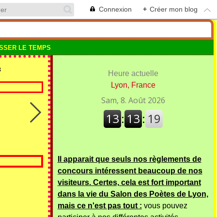
Connexion
+
Créer mon blog
SSER LE TEMPS
3
Heure actuelle
Lyon, France
Il apparait que seuls nos règlements de
concours intéressent beaucoup de nos
visiteurs. Certes, cela est fort important
dans la vie du Salon des Poètes de Lyon,
mais ce n'est pas tout :
vous pouvez