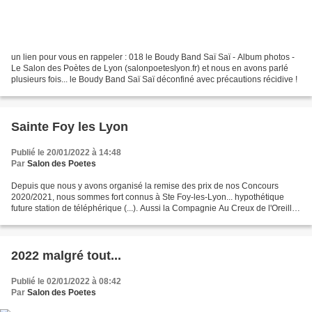
un lien pour vous en rappeler : 018 le Boudy Band Saï Saï - Album photos -
Le Salon des Poètes de Lyon (salonpoeteslyon.fr) et nous en avons parlé
plusieurs fois... le Boudy Band Saï Saï déconfiné avec précautions récidive !
Sainte Foy les Lyon
Publié le 20/01/2022 à 14:48
Par
Salon des Poetes
Depuis que nous y avons organisé la remise des prix de nos Concours
2020/2021, nous sommes fort connus à Ste Foy-les-Lyon... hypothétique
future station de téléphérique (...). Aussi la Compagnie Au Creux de l'Oreille,
ayant actuellement son site en réparation,...
2022 malgré tout...
Publié le 02/01/2022 à 08:42
Par
Salon des Poetes