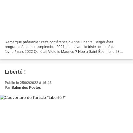
Remarque préalable : cette conférence d'Anne Chantal Berger était
programmée depuis septembre 2021, bien avant la triste actualité de
février/mars 2022 Qui était Violette Maurice ? Née à Saint-Étienne le 23
mars 1919, Violette Maurice est la fille de...
Liberté !
Publié le 25/02/2022 à 16:46
Par
Salon des Poetes