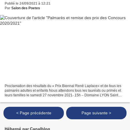
Publié le 24/09/2021 à 12:21
Par
Salon des Poetes
Proclamation des résultats du « Prix Biennal René Laplace» et de tous les
palmarès adultes et enfants Nous attendons tous les lauréats ou primés et
leurs familles le samedi 27 novembre 2021- 15h – Domaine LYON Saint
Joseph*** 38 Allée Jean Paul II – 69100...
< Page précédente
Page suivante >
Hébergé par Canalblog